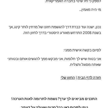
לספק כי חל שינוי בחברה האמריקאית.
מי היה מאמין...
נכון, ישנה עוד כברת דרך להגשמת חזונו של מרתין לותר קינג, אך
בשנת 2008 התרחש מאורע היסטורי בדרך לחזון הזה.
לסיום בקשה אישית ממני:
אני בטוח שיש לך חלומות, אני מבקש ממך להגשים אותם ובטוחני
שאתה מסוגל ותצליח.
חזרה לדף הבית
|
החזון שלי
התכנים מביאים לך ערך? נשמח לתרומה לאות הערכה!
ניתן
לתרום כאן
בכל סכום שעולה על דעתך.