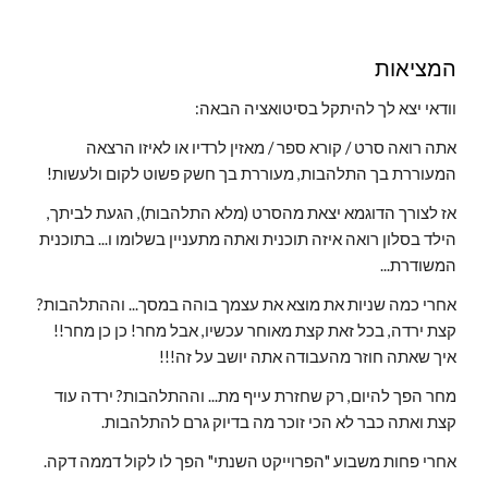
המציאות
וודאי יצא לך להיתקל בסיטואציה הבאה:
אתה רואה סרט / קורא ספר / מאזין לרדיו או לאיזו הרצאה 
המעוררת בך התלהבות, מעוררת בך חשק פשוט לקום ולעשות!
אז לצורך הדוגמא יצאת מהסרט (מלא התלהבות), הגעת לביתך, 
הילד בסלון רואה איזה תוכנית ואתה מתעניין בשלומו ו... בתוכנית 
המשודרת...
אחרי כמה שניות את מוצא את עצמך בוהה במסך... וההתלהבות? 
קצת ירדה, בכל זאת קצת מאוחר עכשיו, אבל מחר! כן כן מחר!! 
איך שאתה חוזר מהעבודה אתה יושב על זה!!!
מחר הפך להיום, רק שחזרת עייף מת... וההתלהבות? ירדה עוד 
קצת ואתה כבר לא הכי זוכר מה בדיוק גרם להתלהבות.
אחרי פחות משבוע "הפרוייקט השנתי" הפך לו לקול דממה דקה.