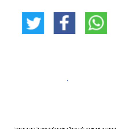
התכנים מביאים לך ערך? נשמח לתרומה לאות הערכה!