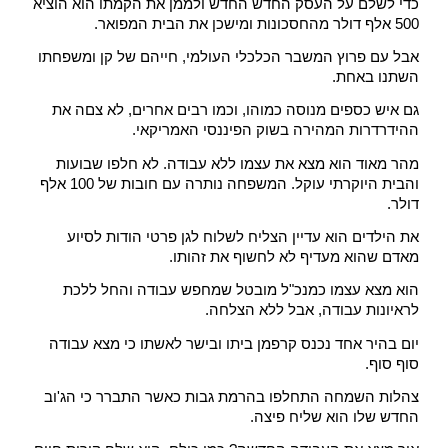
כדי לשלם על העסק החדש החדש ולממן את הקמתו הוא הוציא 
500 אלף דולר מהחסכונות ומישכן את הבית המפואר.
אבל עם פרוץ המשבר הכלכלי העולמי, חייהם של קן ומשפחתו 
השתנו באחת.
גם איש כספים מנוסה כמוהו, וכמו רבים אחרים, לא צםה את 
ההידרדרות המהירה בשוק הפיננסי האמריקאי.
מהר מאוד הוא מצא את עצמו ללא עבודה. לא חלפו שבועות 
והבית היוקרתי עוקל. המשפחה נותרה עם חובות של 100 אלף 
דולר.
את הילדים הוא עדיין הצליח לשלוח לגן פרטי הודות לסיוע 
מאדם שהוא מעדיף לא לחשוף את זהותו.
הוא מצא עצמו כמנכ"ל מובטל שמחפש עבודה והחל ללכת 
לראיונות עבודה, אבל ללא הצלחה.
יום בהיר אחד נכנס קרפמן ביתו ובישר לאשתו כי מצא עבודה 
סוף סוף.
צהלות השמחה התחלפו בהרמת גבות כאשר התברר כי הג'וב 
החדש שלו הוא שליח פיצה.