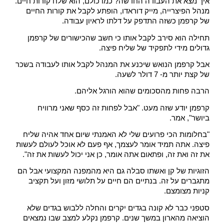
איך מצא את העבודה החדשה? כמו כולם, הוא שלח קורות חיים. 
מנהל הפיצרייה, מייק דוראדו, הופתע לקבל את קורות החיים 
של קרפמן כשזה התדפק על דלתו לראיון עבודה.
תחילה הוא סירב לקבל אותו כי חשב שהכישורים של קרפמן 
גדולים מידי לתפקיד של שליח פיצה.
אבל קרפמן הנואש שיכנע את המנהל לקבל אותו לעבודה בשכר 
של קצת יותר מ- 7 דולר לשעה.
הרבה פחות מהסכומים שהוא הורגל אליהם.
קרפמן יודע שזה מעט. "אבל לפחות זה כסף שאני מרוויח 
ביושר", אמר.
"בחלומות הכי פרועים שלי לא האמנתי שיום אחד אהיה שליח 
פיצה. אתה תמיד אומר לעצמך, אף פעם לא אוכל לעולם לעשות 
את זה ואת זה, ופתאום אתה אומר, כן אני יכול לעשות את זה".
הזוגיות של קן ואשתו סבלה גם היא מהמפנה המקצועי אבל הם 
מתגברים על זה. בנתיים הם חיים על תלושי מזון ועל תקציב 
קניות מצומצם.
סטפני כבר לא קונה בגדים יקרים והחלה ללבוש בגדים שלא 
הוציאה מהארון במשך שנים. קרפמן נקלע למצב שבו נמצאים 