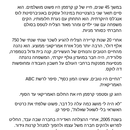
במשך 45 שנים, חייו של קן קרפמן היו פשוט מושלמים. הוא 
סיים תואר שני בהצטיינות במינהל עסקים באוניברסיטת לוס 
אנג'לס היוקרתית. הוא התחתן עם נערת חלומותיו, הקים 
משפחה עם שני ילדים ומהר מאוד הצליח לטפס בסולם 
החברתי כסוחר מניות.
אחרי 20 שנות קריירה הצליח להגיע לשכר שנתי שנתי של 750 
אלף דולר, הרבה יותר מכל אזרח אמריקאני ממוצע. הוא נהנה 
מהחיים הטובים והנוחים של העשירים, קנה בית גדול בטמפרה, 
פלורידה, היה חבר במועדון גולף יוקרתי, המשפחה נהנתה 
מנסיעות מפנקות ברחבי העולם על חשבון העבודה ומחופשות 
דה לוקס.
"החיים היו טובים, עשינו המון כסף", סיפר לרשת ABC 
האמריקאית.
הזוג קן וסטפני קרפמן חיו את החלום האמריקאי עד הסוף.
"לא היה לי מושג כמה עלה כל דבר, פשוט שלפתי את כרטיס 
האשראי בלי לשאול שאלות", סיפר קן.
בשנת 2005, אחרי ההצלחה האדירה בחברה שבה עבד, החליט 
לפרוש ולהקים חברה משל עצמו ולהפוך למנהל קרנות גידור. 