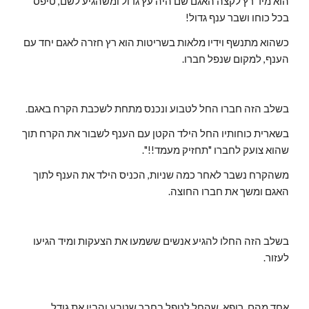
הוא מיד רץ לקצה האגם שם היה עץ גדול ומשהגיע לשם, טיפס 
בכל כוחו ושבר ענף גדול!
כשהוא מתנשף וידיו מלאות בשריטות הוא רץ חזרה לאגם יחד עם 
הענף, למקום שנפל חברו.
בשלב הזה חברו החל לטבוע ונכנס מתחת לשכבת הקרח באגם.
בשארית כוחותיו החל הילד הקטן עם הענף לשבור את הקרח תוך 
שהוא צועק לחברו "תחזיק מעמד!!".
משהקרח נשבר לאחר כמה שניות, הכניס הילד את הענף לתוך 
האגם ומשך את חברו החוצה.
בשלב הזה החלו להגיע אנשים ששמעו את הצעקות ומיד הגיעו 
לעזור.
אחד מהם, רופא, שהחל לטפל בחבר שטבע והבין את גודל 