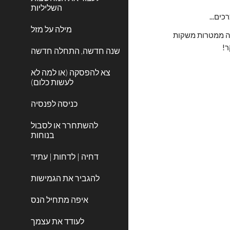
השליליות
מילה על מזל
קומו והתהלכו בארץ... עם מצלמה!!! במשך היום תראו כמה ערים בחרו להשקות את הגנים והמדשאות באמצע היום, במשך הלילה תראו כמה ממטרות משקות 
ר!
שנה חדשה, התחלה חדשה
צא להפסקה (או למה לא
לעשות כלום)
כניסה לפנסיה
להשתחרר או לסבול
בנוחות
דחיה | לדחות | עתיד
להגביר את הגמישות
איפה מתחיל הנס
לעודד את עצמך