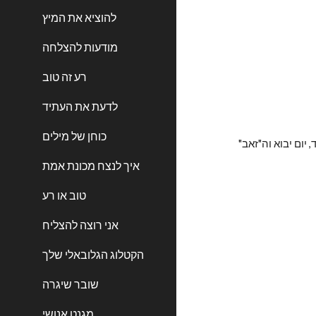
להוציא את המיץ
מודעות להצלחה
רע זה טוב
לדעת את העתיד
כוחן של מילים
שימוש בהפחדה עובד ומשרת נאמנה לעיתים קרובות: פיטורים המוניים, קריסת הכלכלה, מחיקת המדינה... אך היזהרו מאוד מהשימוש בפחד, יום יבוא וה"זאב" 
איך לנצח מכונת אמת
טוב או רע
אני רוצה להצליח
הקטלוג הגלובאלי שלך
שובר שיגרה
מגנט אנושי