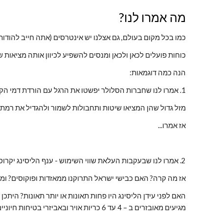
מה אמרו לנו?
כמו בכל מקום בעולם, גם אצלנו יש אינטרסים (אתה חייב להודות
כוחות פועלים לכאן ולכאן ומנסים להשפיע לכיוון אותה מציאות
הנה כמה דוגמאות:
1. אמרו לנו שחברות הסלולר יפשטו את הרגל עם הורדת דמי הקישורית, שיהיו פיטורי ענק...
מזל גדול שהן המציאו שיטות ותחבולות לשמור ולהגדיל את רמת
אז אמרו...
2. אמרו לנו שבעקבות העלאת שווי השימוש - ענף הליסינג יקרוס, ענף ההי- טק יצמצם בכוח האדם ורמת הבטיחות תרד...
אז מה קרה? האם כבישי ישראל התרוקנו ממאזדות ופוקוסים? ומ
מגיעים מאובזרים ב – 4 עד 6 כריות אויר ובאביזרי בטיחות חיוניים?