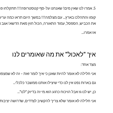
5. אמרו לנו שאין מים! שאנחנו על-סף קטסטרופה!!! תתקלחו פחות!! אל תשקו גינות, אל תשטפו את הרכב ואולי אם אפשר גם תעשו פחות צרכים...
את הכביש, הספסל, עמוד התאורה, הכול חוץ מאת הדשא! אגב אם
אז אמרו...
איך "לאכול" את מה שאומרים לנו
מצד אחד:
אני חלילה לא אומר להיות שאנן כי איך לומר זאת – זה לא שמצפו
גם בארות נפט אין לנו כדי שיצילו אותנו ממשבר כלכלי...
כן, יש לנו גז אבל הויכוח כרגע הוא מי זה בדיוק "לנו"...
אני חלילה לא אומר שלא צריך להקשיב לצדדים, שדרושה יציבות 