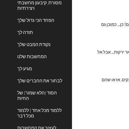
מסורת, קיבעון מחשבתי
ויצירתיות
הפחד הכי גדול שלך
3. אמרו לנו שהיציבות הפיננסית של ישראל תלויה בהם. אמרו שהרפורמה (תברחו מתוך הרבות שהיו או ניסו להעביר) תגרום לקריסת הבנקים! כן... כמובן גם 
תודה לך
נקודת המבט שלך
מפתיע אם כן (או שלא?) שהנהלות הבנקים שהכריזו בכיכר העיר על חשיבות היציבות, עושות לא פעם החלטות שגויות, נחשפות למעילות ושאר ירקות... אבל אל 
המחשבות שלנו
מגיע לך
אגב רק למקרה שלא שמתם לב... על-פי אותו חזון המדינה הייתה מוצפת עכשיו במובטלי חברות הסלולר, מובטלי ליסינג והיי-טק ומובטלי בנקים. אז או שהם 
לבחור את החברים שלך
הסוד (הלא שמור) של
החיות
ללמוד מכל אחד | ללמוד
מכל דבר
לעצור את המחשבות