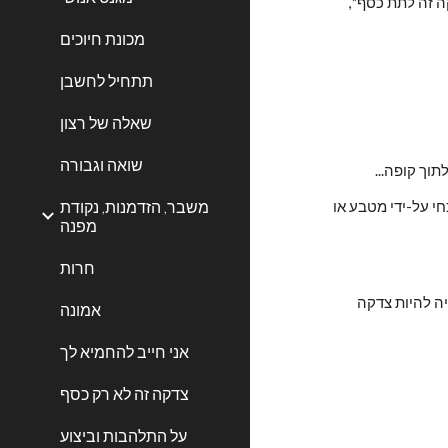
באמצעות סוגי הצדקה הללו אני מציע פרשנות נוספות למילה, פרשנות שמרחיבה אותה מעבר לקונוטציות שהושרשו במהלך חיינו כגון: "צדקה זה לתת כסף", 
מכונת חיוכים
תתחיל לחשבן
שאלה של רצון
שואה וגבורה
וך קופה...
משבר, הזדמנות, נקודת
להקנות לאדם כלים כדי להימנע / להינצל מאסון פיננסי ולכוון אותו לדרך חדשה, זו צדקה שתשחרר אותו לחופשי ולא תקבע אותו למצבו הנוכחי על-ידי מטבע או 
מפנה
חרות
העלאת נושא מסוים למודעות (אם באמצעות דיבור או כתיבה), להיות קול נוסף, שיעלה לסדר היום בעיות או מצוקות של אדם או קבוצה - עשויה להיות צדקה 
אמונה
אני חייב להחמיא לך
צדקה זה לא רק כסף
על התלהבות וביצוע